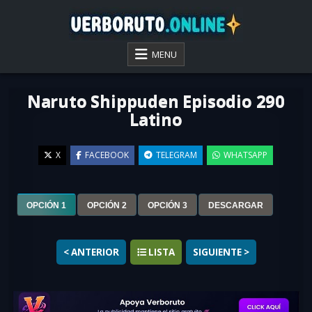
Skip
to
content
VER BORUTO ONLINE
MENU
Naruto Shippuden Episodio 290
Latino
X
FACEBOOK
TELEGRAM
WHATSAPP
▶
OPCIÓN 1
OPCIÓN 2
OPCIÓN 3
DESCARGAR
< ANTERIOR
LISTA
SIGUIENTE >