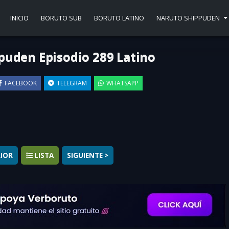
INICIO
BORUTO SUB
BORUTO LATINO
NARUTO SHIPPUDEN
puden Episodio 289 Latino
FACEBOOK
TELEGRAM
WHATSAPP
▶
RIOR
LISTA
SIGUIENTE >