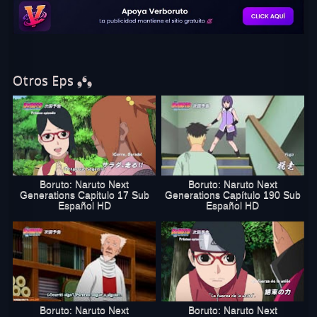
Capitulo 36 Sub Español Completo
Online. Disfruta de Boruto capitulo 36 sub
español en excelente calidad HD. Comparte Boruto capitulo 36 en
las redes sociales. Si te gustó este capítulo, no olvides recomendar
a todos tus amigos que vean Boruto 36 Online en verboruto.online
Otros Eps ❟❛❟
Boruto: Naruto Next
Boruto: Naruto Next
Generations Capitulo 17 Sub
Generations Capítulo 190 Sub
Español HD
Español HD
Boruto: Naruto Next
Boruto: Naruto Next