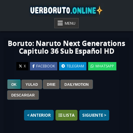
Skip
to
content
VER BORUTO ONLINE
MENU
Boruto: Naruto Next Generations
Capitulo 36 Sub Español HD
X
FACEBOOK
TELEGRAM
WHATSAPP
OK
YULAD
DRIE
DAILYMOTION
▶
DESCARGAR
< ANTERIOR
LISTA
SIGUIENTE >
Ver
Boruto: Naruto Next Generations