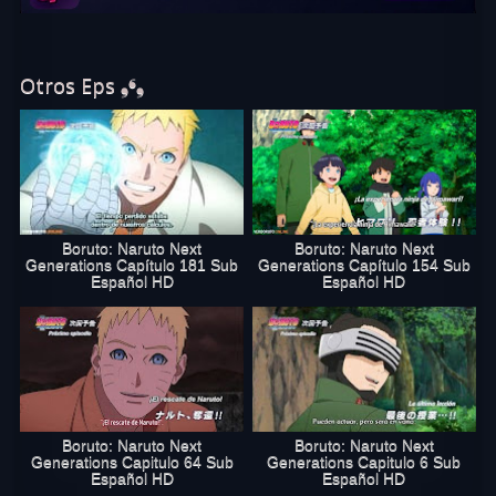
Online. Disfruta de Boruto capitulo 33 sub
español en excelente calidad HD. Comparte Boruto capitulo 33 en
las redes sociales. Si te gustó este capítulo, no olvides recomendar
a todos tus amigos que vean Boruto 33 Online en verboruto.online
Otros Eps ❟❛❟
Boruto: Naruto Next
Boruto: Naruto Next
Generations Capítulo 181 Sub
Generations Capítulo 154 Sub
Español HD
Español HD
Boruto: Naruto Next
Boruto: Naruto Next
Generations Capitulo 64 Sub
Generations Capitulo 6 Sub
Español HD
Español HD