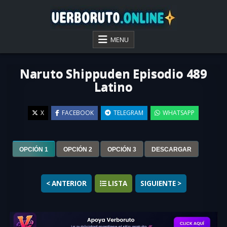
Skip
to
content
VER BORUTO ONLINE
MENU
Naruto Shippuden Episodio 489
Latino
X
FACEBOOK
TELEGRAM
WHATSAPP
▶
OPCIÓN 1
OPCIÓN 2
OPCIÓN 3
DESCARGAR
< ANTERIOR
LISTA
SIGUIENTE >