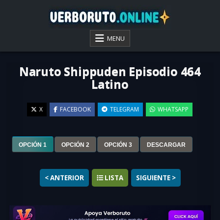
Skip
to
content
VER BORUTO ONLINE
MENU
Naruto Shippuden Episodio 464
Latino
X
FACEBOOK
TELEGRAM
WHATSAPP
▶
OPCIÓN 1
OPCIÓN 2
OPCIÓN 3
DESCARGAR
< ANTERIOR
LISTA
SIGUIENTE >