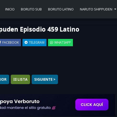
INICIO
BORUTO SUB
BORUTO LATINO
NARUTO SHIPPUDEN
puden Episodio 459 Latino
FACEBOOK
TELEGRAM
WHATSAPP
▶
RIOR
LISTA
SIGUIENTE >