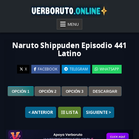
Skip
to
content
VER BORUTO ONLINE
MENU
Naruto Shippuden Episodio 441
Latino
X
FACEBOOK
TELEGRAM
WHATSAPP
▶
OPCIÓN 1
OPCIÓN 2
OPCIÓN 3
DESCARGAR
< ANTERIOR
LISTA
SIGUIENTE >