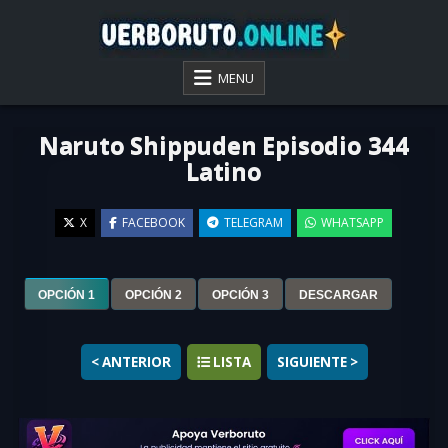
Skip
to
content
VER BORUTO ONLINE
MENU
Naruto Shippuden Episodio 344
Latino
X
FACEBOOK
TELEGRAM
WHATSAPP
▶
OPCIÓN 1
OPCIÓN 2
OPCIÓN 3
DESCARGAR
< ANTERIOR
LISTA
SIGUIENTE >