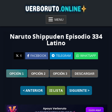
Skip
to
content
VER BORUTO ONLINE
MENU
Naruto Shippuden Episodio 334
Latino
X
FACEBOOK
TELEGRAM
WHATSAPP
▶
OPCIÓN 1
OPCIÓN 2
OPCIÓN 3
DESCARGAR
< ANTERIOR
LISTA
SIGUIENTE >