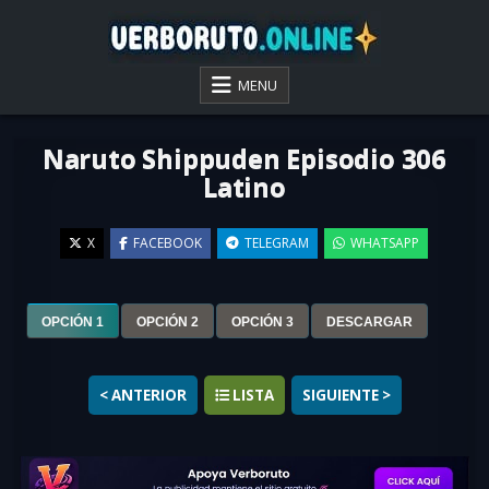
Skip
to
content
VER BORUTO ONLINE
MENU
Naruto Shippuden Episodio 306
Latino
X
FACEBOOK
TELEGRAM
WHATSAPP
▶
OPCIÓN 1
OPCIÓN 2
OPCIÓN 3
DESCARGAR
< ANTERIOR
LISTA
SIGUIENTE >