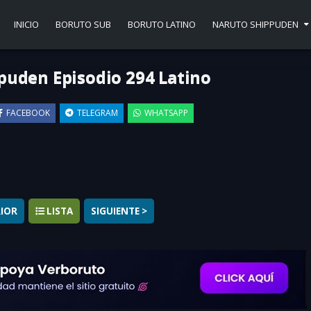
INICIO
BORUTO SUB
BORUTO LATINO
NARUTO SHIPPUDEN
puden Episodio 294 Latino
FACEBOOK
TELEGRAM
WHATSAPP
▶
RIOR
LISTA
SIGUIENTE >