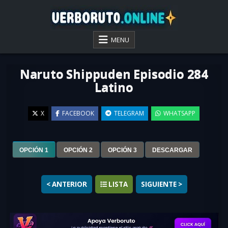
Skip
to
content
VER BORUTO ONLINE
MENU
Naruto Shippuden Episodio 284
Latino
X
FACEBOOK
TELEGRAM
WHATSAPP
▶
OPCIÓN 1
OPCIÓN 2
OPCIÓN 3
DESCARGAR
< ANTERIOR
LISTA
SIGUIENTE >