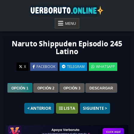
Skip
to
content
VER BORUTO ONLINE
MENU
Naruto Shippuden Episodio 245
Latino
X
FACEBOOK
TELEGRAM
WHATSAPP
▶
OPCIÓN 1
OPCIÓN 2
OPCIÓN 3
DESCARGAR
< ANTERIOR
LISTA
SIGUIENTE >