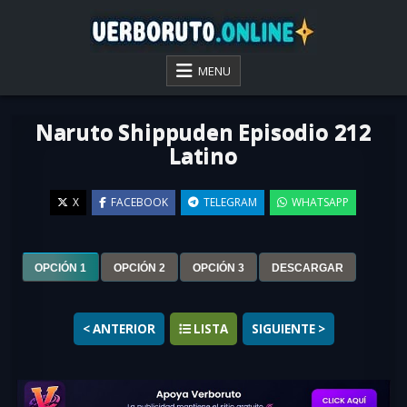
Skip
to
content
VER BORUTO ONLINE
MENU
Naruto Shippuden Episodio 212
Latino
X
FACEBOOK
TELEGRAM
WHATSAPP
▶
OPCIÓN 1
OPCIÓN 2
OPCIÓN 3
DESCARGAR
< ANTERIOR
LISTA
SIGUIENTE >