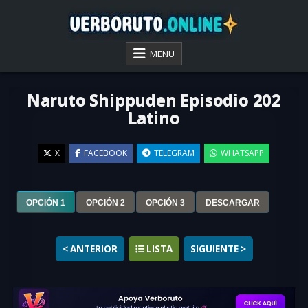
Skip
to
content
VER BORUTO ONLINE
MENU
Naruto Shippuden Episodio 202
Latino
X
FACEBOOK
TELEGRAM
WHATSAPP
▶
OPCIÓN 1
OPCIÓN 2
OPCIÓN 3
DESCARGAR
< ANTERIOR
LISTA
SIGUIENTE >