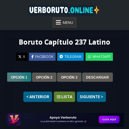
Skip
to
content
VER BORUTO ONLINE
MENU
Boruto Capítulo 237 Latino
X
FACEBOOK
TELEGRAM
WHATSAPP
▶
OPCIÓN 1
OPCIÓN 2
OPCIÓN 3
DESCARGAR
< ANTERIOR
LISTA
SIGUIENTE >