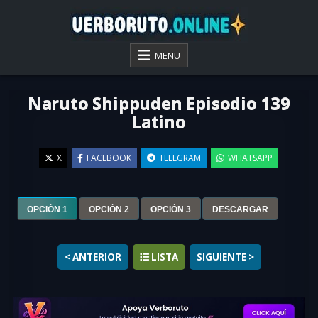
Skip
to
content
VER BORUTO ONLINE
MENU
Naruto Shippuden Episodio 139
Latino
X
FACEBOOK
TELEGRAM
WHATSAPP
▶
OPCIÓN 1
OPCIÓN 2
OPCIÓN 3
DESCARGAR
< ANTERIOR
LISTA
SIGUIENTE >