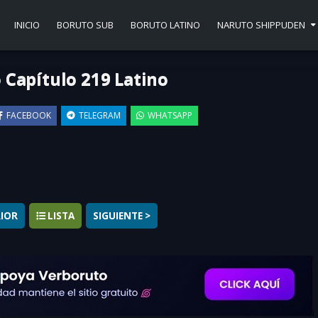
INICIO
BORUTO SUB
BORUTO LATINO
NARUTO SHIPPUDEN
 Capítulo 219 Latino
FACEBOOK
TELEGRAM
WHATSAPP
▶
RIOR
LISTA
SIGUIENTE >