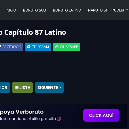
INICIO
BORUTO SUB
BORUTO LATINO
NARUTO SHIPPUDEN
 Capítulo 87 Latino
FACEBOOK
TELEGRAM
WHATSAPP
▶
RIOR
LISTA
SIGUIENTE >