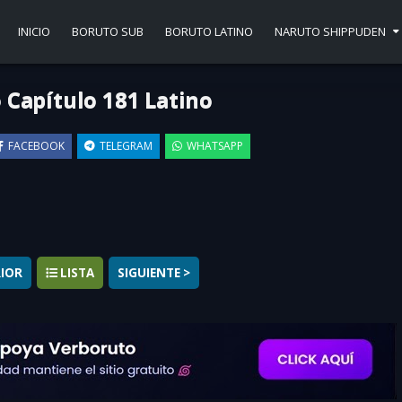
INICIO
BORUTO SUB
BORUTO LATINO
NARUTO SHIPPUDEN
 Capítulo 181 Latino
FACEBOOK
TELEGRAM
WHATSAPP
▶
RIOR
LISTA
SIGUIENTE >