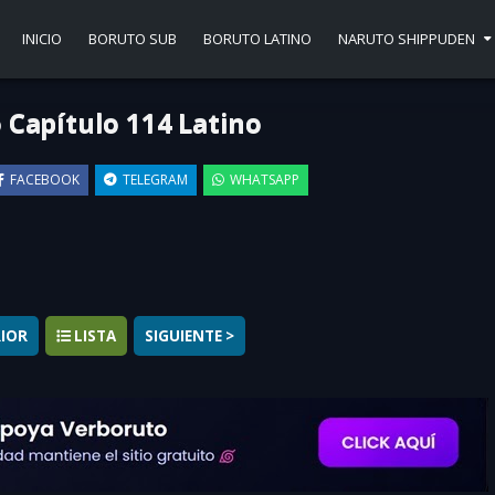
INICIO
BORUTO SUB
BORUTO LATINO
NARUTO SHIPPUDEN
 Capítulo 114 Latino
FACEBOOK
TELEGRAM
WHATSAPP
▶
RIOR
LISTA
SIGUIENTE >