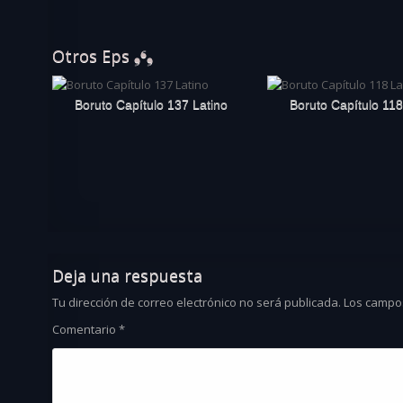
Otros Eps ❟❛❟
Boruto Capítulo 137 Latino
Boruto Capítulo 118
Deja una respuesta
Tu dirección de correo electrónico no será publicada.
Los campo
Comentario
*