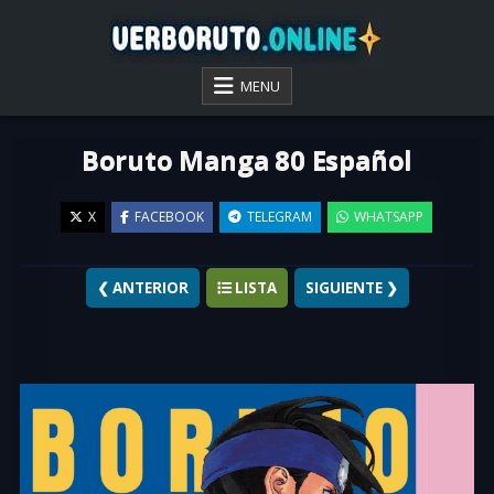
Skip
to
content
VER BORUTO ONLINE
MENU
Boruto Manga 80 Español
X
FACEBOOK
TELEGRAM
WHATSAPP
❮ ANTERIOR
LISTA
SIGUIENTE ❯