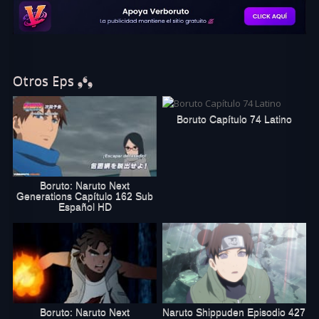
Ver Boruto: Naruto Next Generations capítulo 273 sub español
Otros Eps ❟❛❟
completo online en excelente calidad HD.
Boruto Capítulo 74 Latino
Boruto: Naruto Next
Generations Capítulo 162 Sub
Español HD
Boruto: Naruto Next
Naruto Shippuden Episodio 427