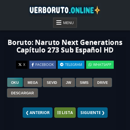
Skip
to
content
VER BORUTO ONLINE
MENU
Boruto: Naruto Next Generations
Capítulo 273 Sub Español HD
X
FACEBOOK
TELEGRAM
WHATSAPP
OKU
MEGA
SEVID
JW
SWIS
DRIVE
▶
DESCARGAR
❮ ANTERIOR
LISTA
SIGUIENTE ❯