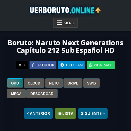
Skip
to
content
VER BORUTO ONLINE
MENU
Boruto: Naruto Next Generations
Capítulo 212 Sub Español HD
X
FACEBOOK
TELEGRAM
WHATSAPP
OKU
CLOUD
NETU
DRIVE
SWIS
▶
MEGA
DESCARGAR
< ANTERIOR
LISTA
SIGUIENTE >
Ver
Boruto: Naruto Next