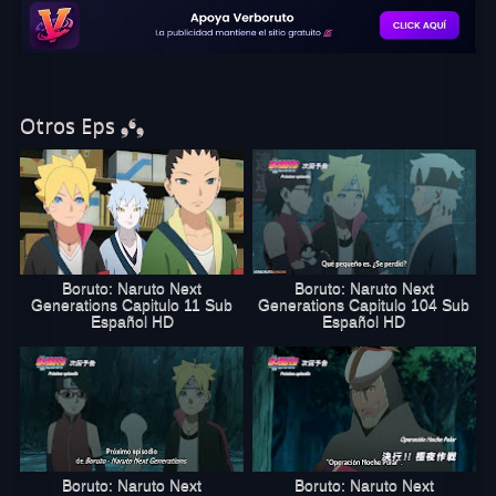
Generations Capítulo 212 Sub
Español
completo online, disfruta
de boruto capítulo 212 sub español
en excelente calidad HD.
Otros Eps ❟❛❟
Boruto: Naruto Next
Boruto: Naruto Next
Generations Capitulo 11 Sub
Generations Capitulo 104 Sub
Español HD
Español HD
Boruto: Naruto Next
Boruto: Naruto Next