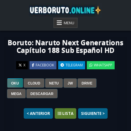
Skip
to
content
VER BORUTO ONLINE
MENU
Boruto: Naruto Next Generations
Capítulo 188 Sub Español HD
X
FACEBOOK
TELEGRAM
WHATSAPP
OKU
CLOUD
NETU
JW
DRIVE
▶
MEGA
DESCARGAR
< ANTERIOR
LISTA
SIGUIENTE >
Ver
Boruto: Naruto Next