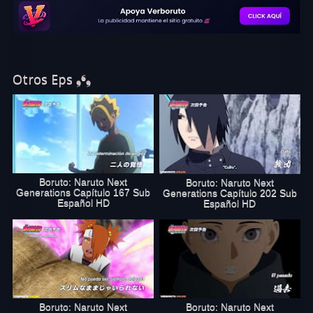
Generations Capítulo 188 Sub
Español
completo online, disfruta
de Boruto capítulo 188 sub español
en excelente calidad HD. Comparte Boruto anime 188 en en las
redes sociales.
Otros Eps ❟❛❟
Boruto: Naruto Next
Boruto: Naruto Next
Generations Capítulo 167 Sub
Generations Capítulo 202 Sub
Español HD
Español HD
Boruto: Naruto Next
Boruto: Naruto Next