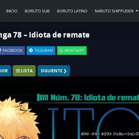
INICIO
BORUTO SUB
BORUTO LATINO
NARUTO SHIPPUDEN
ga 78 – Idiota de remate
FACEBOOK
TELEGRAM
WHATSAPP
IOR
LISTA
SIGUIENTE ❯