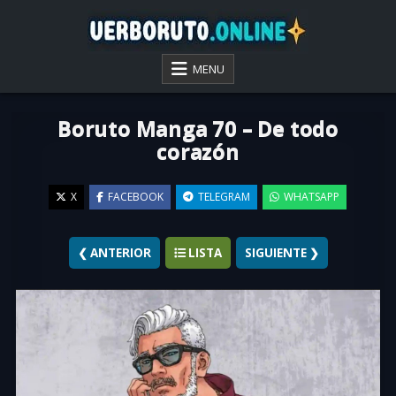
Skip
to
content
VER BORUTO ONLINE
MENU
Boruto Manga 70 – De todo
corazón
X
FACEBOOK
TELEGRAM
WHATSAPP
❮ ANTERIOR
LISTA
SIGUIENTE ❯