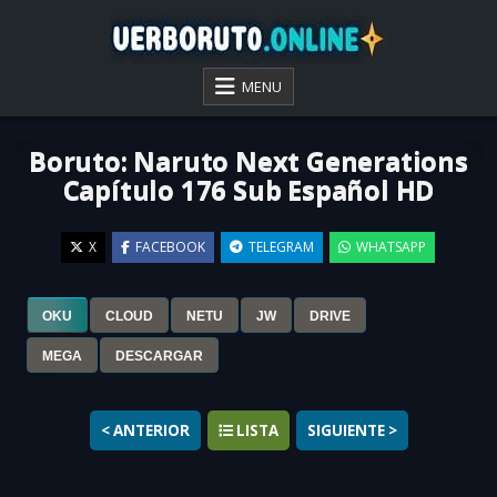
Skip
to
content
VER BORUTO ONLINE
MENU
Boruto: Naruto Next Generations
Capítulo 176 Sub Español HD
X
FACEBOOK
TELEGRAM
WHATSAPP
OKU
CLOUD
NETU
JW
DRIVE
▶
MEGA
DESCARGAR
< ANTERIOR
LISTA
SIGUIENTE >
Ver
Boruto: Naruto Next