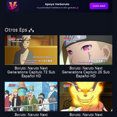
Generations Capítulo 176 Sub
Español
completo online, disfruta
de Boruto capítulo 176 sub español
en excelente calidad HD. Comparte Boruto anime 176 en en las
redes sociales.
Otros Eps ❟❛❟
Boruto: Naruto Next
Boruto: Naruto Next
Generations Capitulo 72 Sub
Generations Capitulo 25 Sub
Español HD
Español HD
Boruto: Naruto Next
Boruto: Naruto Next