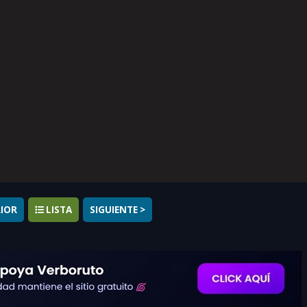
RIOR
LISTA
SIGUIENTE >
rations Capítulo 173 Sub Español
completo online, disfruta de Boruto 
. Comparte Boruto anime 173 en en las redes sociales.