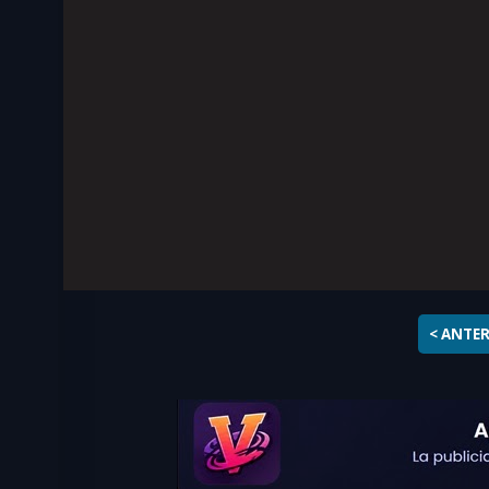
< ANTE
Ver
Boruto: Naruto Next Gene
español en excelente calidad HD