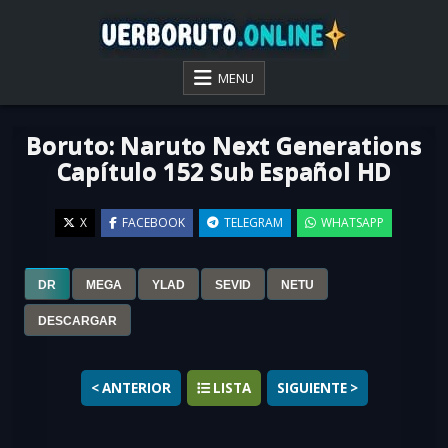
Skip
to
content
VER BORUTO ONLINE
MENU
Boruto: Naruto Next Generations
Capítulo 152 Sub Español HD
X
FACEBOOK
TELEGRAM
WHATSAPP
DR
MEGA
YLAD
SEVID
NETU
▶
DESCARGAR
< ANTERIOR
LISTA
SIGUIENTE >
Ver
Boruto: Naruto Next Generations