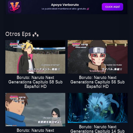
Capítulo 152 Sub Español
completo
online gratis, disfruta de Boruto capitulo
152 sub español en excelente calidad HD. Si te gustó este capítulo,
comparte Boruto 152 en en las redes sociales.
Otros Eps ❟❛❟
Boruto: Naruto Next
Boruto: Naruto Next
Generations Capitulo 58 Sub
Generations Capitulo 56 Sub
Español HD
Español HD
Boruto: Naruto Next
Boruto: Naruto Next
Generations Capitulo 14 Sub