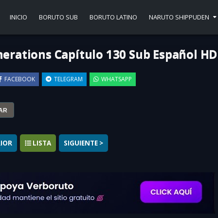
INICIO
BORUTO SUB
BORUTO LATINO
NARUTO SHIPPUDEN
erations Capítulo 130 Sub Español HD
FACEBOOK
TELEGRAM
WHATSAPP
▶
AR
RIOR
LISTA
SIGUIENTE >
ons Capítulo 130 Sub Español Completo
online gratis. Disfruta de Boru
Si te gustó este capítulo, no olvides recomendar a todos tus amigos que 