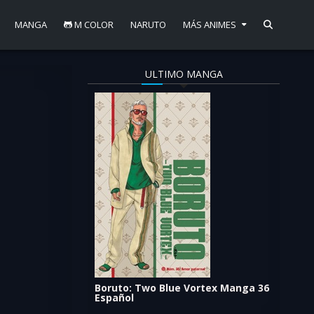
MANGA
M COLOR
NARUTO
MÁS ANIMES
ULTIMO MANGA
to capítulo 130
vean Boruto 130
Boruto: Two Blue Vortex Manga 36
Español