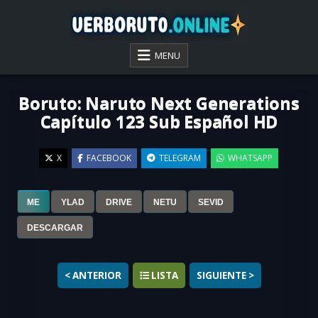
Skip
to
content
VER BORUTO ONLINE
MENU
Boruto: Naruto Next Generations
Capítulo 123 Sub Español HD
X
FACEBOOK
TELEGRAM
WHATSAPP
ME
YLAD
DRIVE
NETU
SEVID
▶
DESCARGAR
< ANTERIOR
LISTA
SIGUIENTE >
Ver
Boruto: Naruto Next Generations