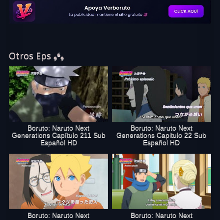
Capítulo 123 Sub Español Completo
online gratis. Disfruta de Boruto capítulo
123 sub español en excelente calidad HD. Si te gustó este capítulo,
no olvides recomendar a todos tus amigos que vean Boruto 123
Online en verboruto.online
Otros Eps ❟❛❟
Boruto: Naruto Next
Boruto: Naruto Next
Generations Capítulo 211 Sub
Generations Capitulo 22 Sub
Español HD
Español HD
Boruto: Naruto Next
Boruto: Naruto Next