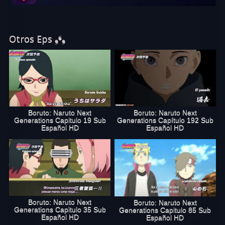
online gratis. Disfruta de Boruto capítulo
89 sub español en excelente calidad HD. Si te gustó este capítulo,
no olvides recomendar a todos tus amigos que vean Boruto 89
Online en verboruto.online
Otros Eps ❟❛❟
Boruto: Naruto Next
Boruto: Naruto Next
Generations Capitulo 19 Sub
Generations Capítulo 192 Sub
Español HD
Español HD
Boruto: Naruto Next
Boruto: Naruto Next
Generations Capitulo 35 Sub
Generations Capitulo 85 Sub
Español HD
Español HD