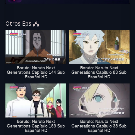
online gratis. Disfruta de Boruto capítulo
84 sub español en excelente calidad HD. Si te gustó este capítulo,
no olvides recomendar a todos tus amigos que vean Boruto 84
Online en verboruto.online
Otros Eps ❟❛❟
Boruto: Naruto Next
Boruto: Naruto Next
Generations Capítulo 144 Sub
Generations Capitulo 83 Sub
Español HD
Español HD
Boruto: Naruto Next
Boruto: Naruto Next
Generations Capítulo 183 Sub
Generations Capitulo 33 Sub
Español HD
Español HD