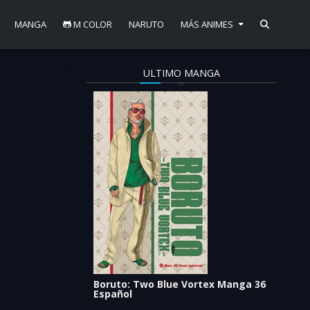
MANGA
M COLOR
NARUTO
MÁS ANIMES
ULTIMO MANGA
o capítulo 74 sub
 Boruto 74
Boruto: Two Blue Vortex Manga 36
Español