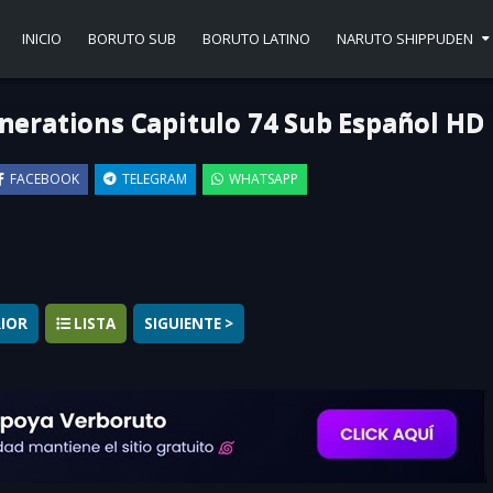
INICIO
BORUTO SUB
BORUTO LATINO
NARUTO SHIPPUDEN
nerations Capitulo 74 Sub Español HD
FACEBOOK
TELEGRAM
WHATSAPP
▶
RIOR
LISTA
SIGUIENTE >
ons Capítulo 74 Sub Español Completo
online gratis. Disfruta de Borut
e gustó este capítulo, no olvides recomendar a todos tus amigos que vean